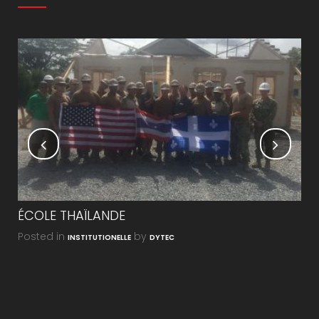
ÉCOLE THAÏLANDE
FE
Posted in
by
Pos
INSTITUTIONELLE
DYTEC