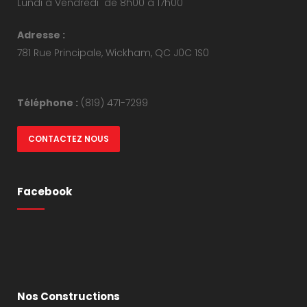
Lundi à Vendredi de 8h00 à 17h00
Adresse :
781 Rue Principale, Wickham, QC J0C 1S0
Téléphone :
(819) 471-7299
CONTACTEZ NOUS
Facebook
Nos Constructions