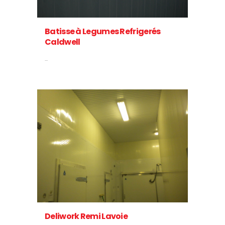
Batisse à Legumes Refrigerés
Caldwell
...
Deliwork Remi Lavoie