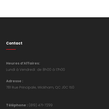
Contact
Heures d’Affaires:
Lundi à Vendredi de 8h00 à 17h00
Adresse :
781 Rue Principale, Wickham, QC J0C 1S0
Téléphone :
(819) 471-7299